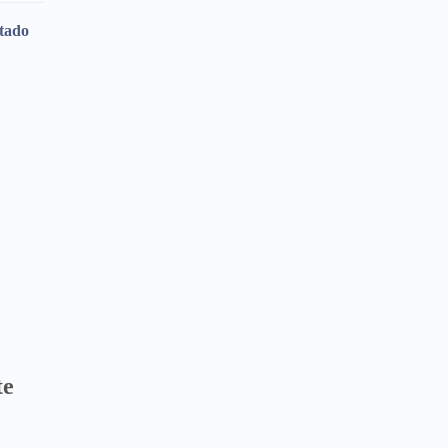
tado
te