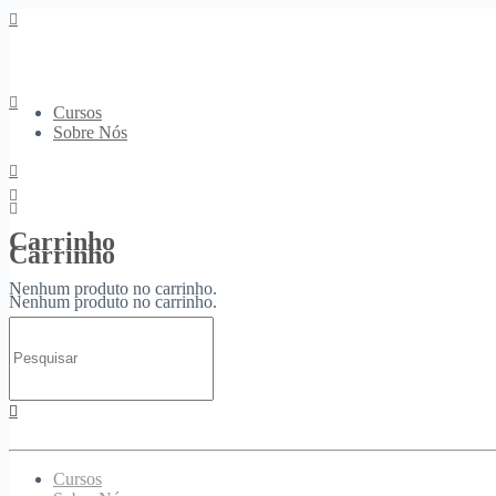
Cursos
Sobre Nós
Carrinho
Carrinho
Nenhum produto no carrinho.
Nenhum produto no carrinho.
Procurar
Entrar
Inscrever-se
por:
Cursos