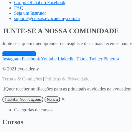
Grupo Oficial do Facebook
FAQ
Seja um Instrutor
suporte@cursos.evocademy.com.br
JUNTE-SE A NOSSA COMUNIDADE
Junte-se a quem quer aprender os insights e dicas mais recentes para 
Inscreve-se Agora
Instagram
Facebook
Youtube
Linkedin
Tiktok
Twitter
Pinterest
© 2021 evocademy
Termos & Condições
|
Políticas de Privacidade
Quer receber notificações para as principais atividades na evocade
✕
Habilitar Notificações
Nunca
Categorias de cursos
Cursos