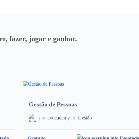
r, fazer, jogar e ganhar.
Gestão de Pessoas
por
evocademy
em
Gestão
tado
Gratuito
Esgotad