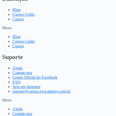
Blog
Cursos Grátis
Cursos
Menu
Blog
Cursos Grátis
Cursos
Suporte
Ajuda
Contate-nos
Grupo Oficial do Facebook
FAQ
Seja um Instrutor
suporte@cursos.evocademy.com.br
Menu
Ajuda
Contate-nos