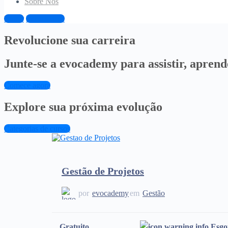
Sobre Nós
Entrar
Inscrever-se
Revolucione sua carreira
Junte-se a evocademy para assistir, aprende
Comece agora
Explore sua próxima evolução
Categorias de cursos
Gestão de Projetos
por
evocademy
em
Gestão
Gratuito
Esgo